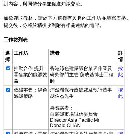
訓內容，與同儕分享並促進知識交流。
如欲存取教材，請於下方選擇有興趣的工作坊並填寫表格。
提交後，你將於稍後收到附有相關連結的電郵。
工作坊列表
選
工作坊
講者
詳
擇
情
推動合作 提升
香港綠色建築議會業界作業及
按
零售業的能源效
研究部門主管 薩成基博士工程
此
益
師
低碳零售：綠色
沛然環保行政總裁及執行董事
按
減碳策略
胡伯杰先生
此
嘉賓講者：
自願碳市場誠信委員會
Director Asia Pacific Mr
Donald CHAN
減廢有道：零售
沛然環保主席及執行董事 郭美
按