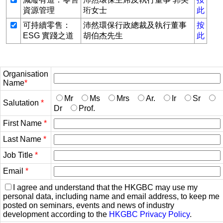
資源管理
珩女士
此
可持續零售：
沛然環保行政總裁及執行董事
按
ESG 實踐之道
胡伯杰先生
此
Organisation
Name
*
Mr
Ms
Mrs
Ar.
Ir
Sr
Salutation
*
Dr
Prof.
First Name
*
Last Name
*
Job Title
*
Email
*
I agree and understand that the HKGBC may use my
personal data, including name and email address, to keep me
posted on seminars, events and news of industry
development according to the
HKGBC Privacy Policy
.