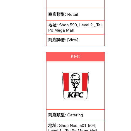
商店類型:
Retail
地址:
Shop 590, Level 2 , Tai
Po Mega Mall
商店詳情:
[View]
KFC
商店類型:
Catering
地址:
Shop Nos. 501-504,
Level 1 , Tai Po Mega Mall