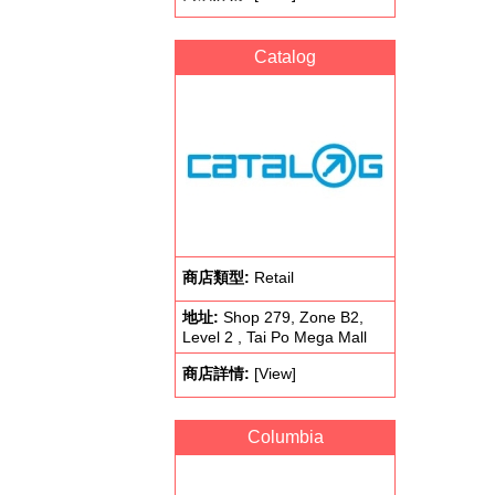
Catalog
商店類型:
Retail
地址:
Shop 279, Zone B2,
Level 2 , Tai Po Mega Mall
商店詳情:
[View]
Columbia