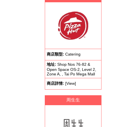
商店類型:
Catering
地址:
Shop Nos 76-82 &
Open Space OS-2, Level 2,
Zone A, , Tai Po Mega Mall
商店詳情:
[View]
周生生