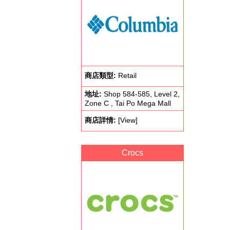
商店類型:
Retail
地址:
Shop 584-585, Level 2,
Zone C , Tai Po Mega Mall
商店詳情:
[View]
Crocs