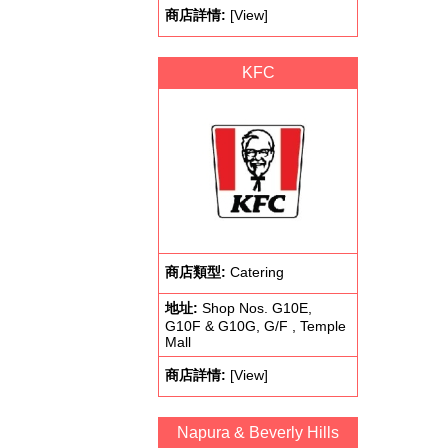
商店詳情:
[View]
KFC
商店類型:
Catering
地址:
Shop Nos. G10E,
G10F & G10G, G/F , Temple
Mall
商店詳情:
[View]
Napura & Beverly Hills