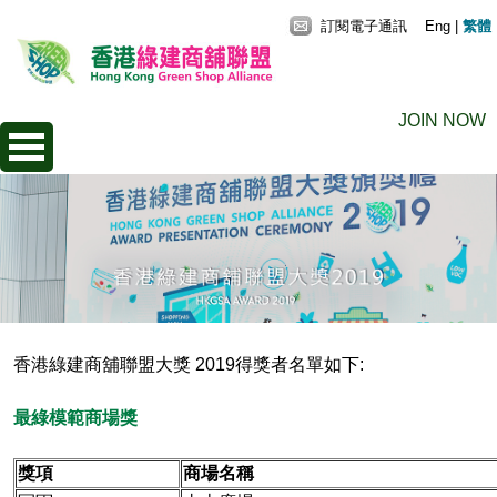
訂閱電子通訊
Eng
|
繁體
JOIN NOW
香港綠建商舖聯盟大獎 2019得獎者名單如下:
最綠模範商場獎
獎項
商場名稱