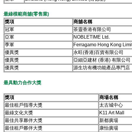
最綠模範商舖(零售業)
獎項
商舖名稱
冠軍
茶靈香港有限公司
亞軍
NOBLETIME Ltd.
季軍
Ferragamo Hong Kong Limi
優異獎
永旺(香港)百貨有限公司
優異獎
亞細亞建材 (香港) 有限公司
優異獎
源生坊有機功能產品專門店
最具動力合作大獎
獎項
商場名稱
最佳租戶指導大獎
太古城中心
最綠文化大獎
K11 Art Mall
最佳共享夥伴大獎
新都廣場
最佳租戶夥伴大獎
康怡廣場