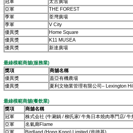
冠軍
太古廣場
亞軍
THE FOREST
季軍
荃灣廣場
季軍
V City
優異獎
Home Square
優異獎
K11 MUSEA
優異獎
新達廣場
最綠模範商舖(服務業)
獎項
商舖名稱
優異獎
蓋亞有機農場
優異獎
夏利文物業管理有限公司– Lexington Hil
最綠模範商舖(餐飲業)
獎項
商舖名稱
冠軍
株式会社 (牛涮鍋 / 柳氏家/ 牛角日本燒肉專門店/ 牛
亞軍
名氣廊Flame
亞軍
Birdland (Hong Kong) Limited (肯德基)