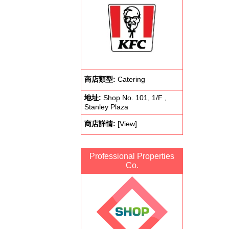
商店類型:
Catering
地址:
Shop No. 101, 1/F ,
Stanley Plaza
商店詳情:
[View]
Professional Properties
Co.