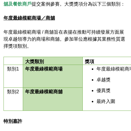
舖及餐飲商戶
提交案例參賽。大獎獎項分為以下三個類別：
年度最綠模範商場／商舖
年度最綠模範商場 / 商舖旨在表揚在推動可持續發展方面展
現卓越領導力的商場和商舖。參加單位應根據其業務性質選
擇獎項類別。
大獎類別
獎項
類別1
年度最綠模範商場
年度最綠模範商
卓越獎
優異獎
類別2
年度最綠模範商舖
最終入圍
特別嘉許