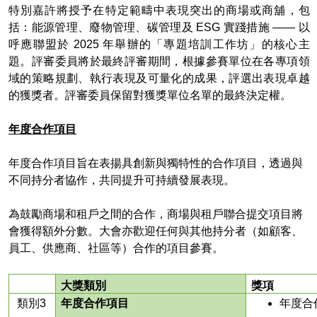
特別嘉許將授予在特定範疇中表現突出的商場或商舖，包
括：能源管理、廢物管理、碳管理及 ESG 實踐措施 —— 以
呼應聯盟於 2025 年舉辦的「專題培訓工作坊」的核心主
題。評審委員將於最終評審期間，根據參賽單位在各專項領
域的策略規劃、執行表現及可量化的成果，評選出表現卓越
的獲獎者。評審委員保留對獲獎單位名單的最終決定權。
年度合作項目
年度合作項目旨在表揚具創新與獨特性的合作項目，透過與
不同持分者協作，共同提升可持續發展表現。
為鼓勵商場和租戶之間的合作，商場與租戶聯合提交項目將
會獲得額外分數。大會亦歡迎任何與其他持分者（如顧客、
員工、供應商、社區等）合作的項目參賽。
大獎類別
獎項
類別3
年度合作項目
年度合