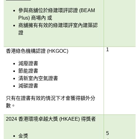
參與商舖位於綠建環評認證
(BEAM
Plus)
商場內 或
商舖擁有有效的綠建環評室內建築認
證
1
香港綠色機構認證
(HKGOC)
減廢證書
節能證書
清新室內空氣證書
減碳證書
只有在證書有效的情況下才會獲得額外分
數。
2024
香港環境卓越大獎
(HKAEE)
得獎者
5
金獎