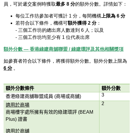
員，可於遞交案例時獲取
最多 8 分
的額外分數。詳情如下：
每位工作坊參加者可獲計 1 分，每間機構
上限為 6 分
若符合以下條件，機構可
額外獲得 2 分
：
- 三個工作坊的總出席人數達到 6 人；以及
- 三個工作坊均至少有 1 位代表出席
額外分數 — 香港綠建商舖聯盟 / 綠建環評及其他相關獎項
如參賽者符合以下條件，將獲得額外分數。額外分數上限為
6 分
。
額外分數條件
額外分數
3
香港綠建商舖聯盟成員
(
商場或商舖
)
2
適用於商場
商場樓宇處所擁有有效的綠建環評
(BEAM
Plus)
證書
適用於商舖