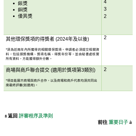
4
銀獎
3
銅獎
優異獎
2
2
其他環保獎項的得獎者 (2024年及以後)
*
須為近兩年內所獲得的相關環保獎項。申請者必須提交相關資
料，包括頒獎機構、獎項名稱、得獎年份等。並由秘書處核實
所有資料，方能獲得額外分數。
2
商場與商戶聯合提交
(
適用於獎項第3類別
)
*
項目能展示商場與商戶合作，以及商場和商戶代表均須共同出
席最終評審
(
如適用
)
。
返回
評審程序及準則
ß
前往
重要日子
à