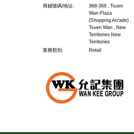
商鋪號碼/地址:
368-369 , Tsuen
Wan Plaza
(Shopping Arcade) ,
Tsuen Wan , New
Territories
New
Territories
業務類別:
Retail