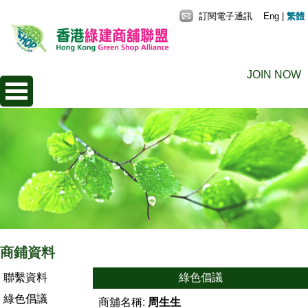
訂閱電子通訊
Eng
|
繁體
JOIN NOW
商鋪資料
聯繫資料
綠色倡議
綠色倡議
商舖名稱:
周生生